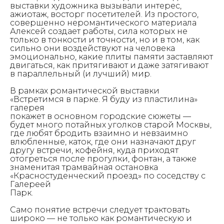
выставки художника вызывали интерес,
ажиотаж, восторг посетителей. Из простого,
совершенно неромантического материала
Алексей создает работы, сила которых не
только в тонкости и точности, но и в том, как
сильно они воздействуют на человека
эмоционально, какие плиты памяти заставляют
двигаться, как притягивают и даже затягивают
в параллельный (и лучший) мир.
В рамках романтической выставки
«Встретимся в парке. Я буду из пластилина»
галерея
покажет в основном городские сюжеты —
будет много потайных уголков старой Москвы,
где любят бродить взаимно и невзаимно
влюбленные, каток, где они назначают друг
другу встречи, кофейня, куда приходят
отогреться после прогулки, фонтан, а также
знаменитая трамвайная остановка
«Красностуденческий проезд» по соседству с
Галереей
Парк.
Само понятие встречи следует трактовать
широко — не только как романтическую и