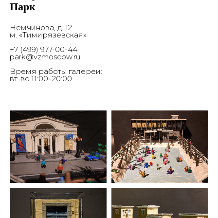
Парк
Немчинова, д. 12
м. «Тимирязевская»
+7 (499) 977-00-44
Галерея
park@vzmoscow.ru
Парк
Время работы галереи:
вт-вс 11:00–20:00
Главная
О нас
Выставки & события
Студии
Новости
СМИ о нас
Заявка на проект
Контакты
© 2017-2026 Выставочные залы Москвы
Использование материалов разрешено только с
предварительного согласия правообладателей.
Все права на изображения и тексты принадлежат